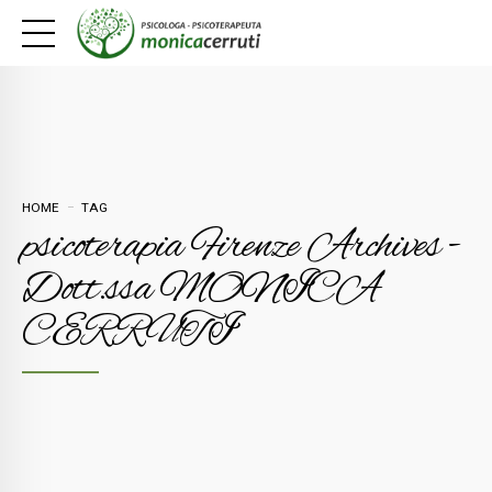
HOME
TAG
psicoterapia Firenze Archives -
Dott.ssa MONICA
CERRUTI