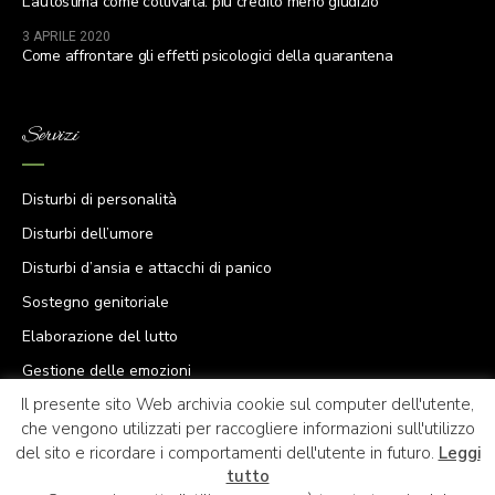
L’autostima come coltivarla: più credito meno giudizio
3 APRILE 2020
Come affrontare gli effetti psicologici della quarantena
Servizi
Disturbi di personalità
Disturbi dell’umore
Disturbi d’ansia e attacchi di panico
Sostegno genitoriale
Elaborazione del lutto
Gestione delle emozioni
Il presente sito Web archivia cookie sul computer dell'utente,
Crisi esistenziale
che vengono utilizzati per raccogliere informazioni sull'utilizzo
Mancanza di autostima
del sito e ricordare i comportamenti dell'utente in futuro.
Leggi
tutto